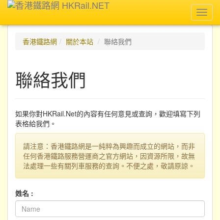
Toggl
navig
香港鐵路網
關於本站
聯絡我們
聯絡我們
如果你對HKRail.Net的內容有任何意見或查詢，歡迎填寫下列
表格給我們。
請注意：香港鐵路網是一純粹為興趣而成立的網站，而非
任何香港鐵路服務營運商之官方網站，因資源所限，故無
法處理一些有關列車服務的查詢。不便之處，敬請原諒。
姓名 :