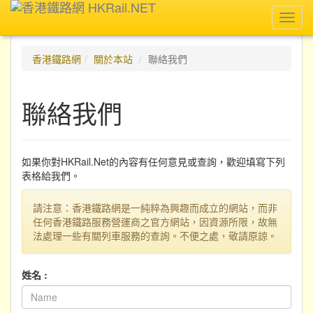
Toggl
navig
香港鐵路網
關於本站
聯絡我們
聯絡我們
如果你對HKRail.Net的內容有任何意見或查詢，歡迎填寫下列
表格給我們。
請注意：香港鐵路網是一純粹為興趣而成立的網站，而非
任何香港鐵路服務營運商之官方網站，因資源所限，故無
法處理一些有關列車服務的查詢。不便之處，敬請原諒。
姓名 :