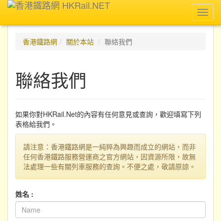
Toggl
navig
香港鐵路網
關於本站
聯絡我們
聯絡我們
如果你對HKRail.Net的內容有任何意見或查詢，歡迎填寫下列
表格給我們。
請注意：香港鐵路網是一純粹為興趣而成立的網站，而非
任何香港鐵路服務營運商之官方網站，因資源所限，故無
法處理一些有關列車服務的查詢。不便之處，敬請原諒。
姓名 :