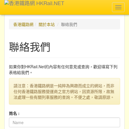
Toggl
navig
香港鐵路網
關於本站
聯絡我們
聯絡我們
如果你對HKRail.Net的內容有任何意見或查詢，歡迎填寫下列
表格給我們。
請注意：香港鐵路網是一純粹為興趣而成立的網站，而非
任何香港鐵路服務營運商之官方網站，因資源所限，故無
法處理一些有關列車服務的查詢。不便之處，敬請原諒。
姓名 :