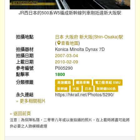
JR西日本的500系W5編成新幹線列車剛抵達新大阪駅
拍攝地點
日本 大阪府 新大阪(Shin-Osaka)駅
(
查看地圖
)
拍攝器材
Konica Minolta Dynax 7D
拍攝日期
2007-03-04
上載日期
2010-02-09
參考編號
P005290
點擊率
1800
分類標籤
高速鐵路
鐵路車輛
電力動車組 EMU
新幹線
大阪
日本
新幹線500系
永久連結
https://hkrail.net/Photos/5290/
» 更多相關相片
« 返回前頁
注意：為保障私隱，二零零八年或以後拍攝的照片，在上載時將盡可能將
非必要之人臉模糊處理