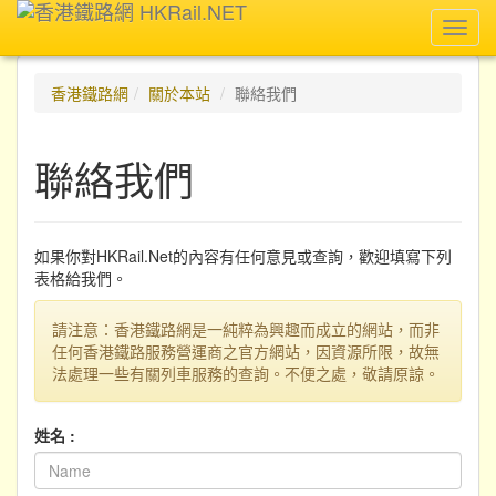
Toggl
navig
香港鐵路網
關於本站
聯絡我們
聯絡我們
如果你對HKRail.Net的內容有任何意見或查詢，歡迎填寫下列
表格給我們。
請注意：香港鐵路網是一純粹為興趣而成立的網站，而非
任何香港鐵路服務營運商之官方網站，因資源所限，故無
法處理一些有關列車服務的查詢。不便之處，敬請原諒。
姓名 :