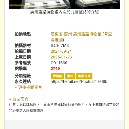
廣州鐵路博物館內關於九廣鐵路的介紹
拍攝地點
廣東省 廣州 廣州鐵路博物館
(
查
看地圖
)
拍攝器材
ILCE-7M3
拍攝日期
2024-09-21
上載日期
2025-01-26
參考編號
D011669
點擊率
2749
分類標籤
博物館
廣州
中國內地
永久連結
https://hkrail.net/Photos/11669/
» 更多相關相片
« 返回前頁
注意：為保障私隱，二零零八年或以後拍攝的照片，在上載時將盡可能將
非必要之人臉模糊處理