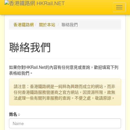
Toggl
navig
香港鐵路網
關於本站
聯絡我們
聯絡我們
如果你對HKRail.Net的內容有任何意見或查詢，歡迎填寫下列
表格給我們。
請注意：香港鐵路網是一純粹為興趣而成立的網站，而非
任何香港鐵路服務營運商之官方網站，因資源所限，故無
法處理一些有關列車服務的查詢。不便之處，敬請原諒。
姓名 :