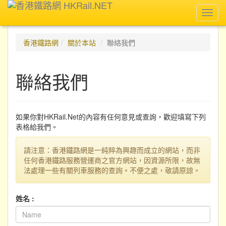
Toggl
navig
香港鐵路網
關於本站
聯絡我們
聯絡我們
如果你對HKRail.Net的內容有任何意見或查詢，歡迎填寫下列
表格給我們。
請注意：香港鐵路網是一純粹為興趣而成立的網站，而非
任何香港鐵路服務營運商之官方網站，因資源所限，故無
法處理一些有關列車服務的查詢。不便之處，敬請原諒。
姓名 :