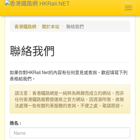
Toggl
navig
香港鐵路網
關於本站
聯絡我們
聯絡我們
如果你對HKRail.Net的內容有任何意見或查詢，歡迎填寫下列
表格給我們。
請注意：香港鐵路網是一純粹為興趣而成立的網站，而非
任何香港鐵路服務營運商之官方網站，因資源所限，故無
法處理一些有關列車服務的查詢。不便之處，敬請原諒。
姓名 :