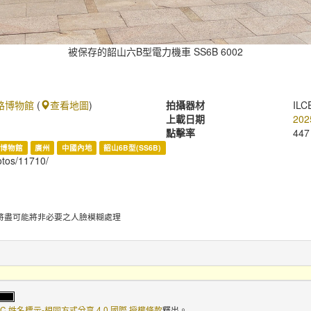
被保存的韶山六B型電力機車 SS6B 6002
路博物館
(
查看地圖
)
拍攝器材
ILC
上載日期
202
點擊率
447
博物館
廣州
中國內地
韶山6B型(SS6B)
hotos/11710/
將盡可能將非必要之人臉模糊處理
C 姓名標示-相同方式分享 4.0 國際 授權條款
釋出。