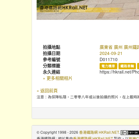
拍攝地點
廣東省 廣州 廣州鐵
拍攝日期
2024-09-21
參考編號
D011710
分類標籤
電力機車
鐵路車輛
永久連結
https://hkrail.net/P
» 更多相關相片
« 返回前頁
注意：為保障私隱，二零零八年或以後拍攝的照片，在上載時
© Copyright 1998 - 2026
香港鐵路網 HKRail.NET
.
香港鐵路網 : 相片集
由
香港鐵路網 HKRail.NET
製作，以
創用C