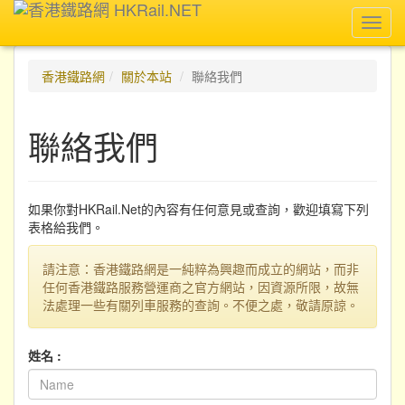
Toggl
navig
香港鐵路網
關於本站
聯絡我們
聯絡我們
如果你對HKRail.Net的內容有任何意見或查詢，歡迎填寫下列
表格給我們。
請注意：香港鐵路網是一純粹為興趣而成立的網站，而非
任何香港鐵路服務營運商之官方網站，因資源所限，故無
法處理一些有關列車服務的查詢。不便之處，敬請原諒。
姓名 :