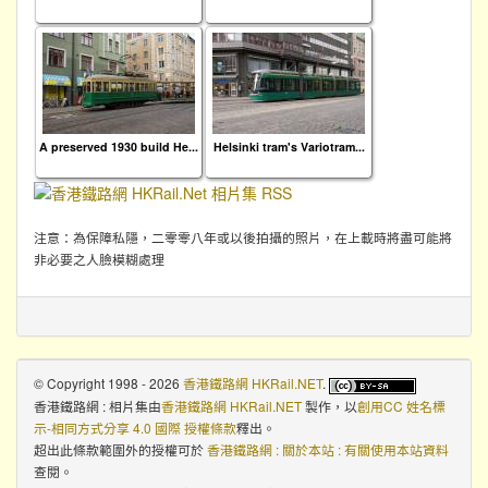
A preserved 1930 build He...
Helsinki tram's Variotram...
注意：為保障私隱，二零零八年或以後拍攝的照片，在上載時將盡可能將
非必要之人臉模糊處理
© Copyright 1998 - 2026
香港鐵路網 HKRail.NET
.
香港鐵路網 : 相片集
由
香港鐵路網 HKRail.NET
製作，以
創用CC 姓名標
示-相同方式分享 4.0 國際 授權條款
釋出。
超出此條款範圍外的授權可於
香港鐵路網 : 關於本站 : 有關使用本站資料
查閱。