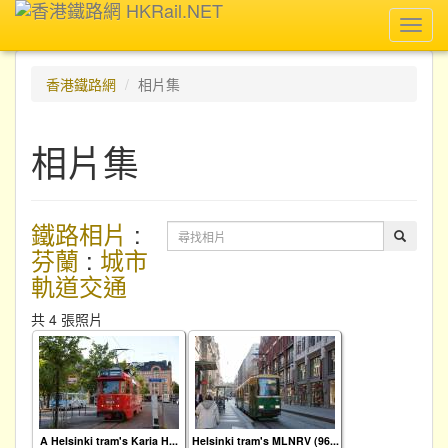
Toggl
navig
香港鐵路網
相片集
相片集
鐵路相片
:
芬蘭
:
城市
軌道交通
共 4 張照片
A Helsinki tram's Karia H...
Helsinki tram's MLNRV (96...