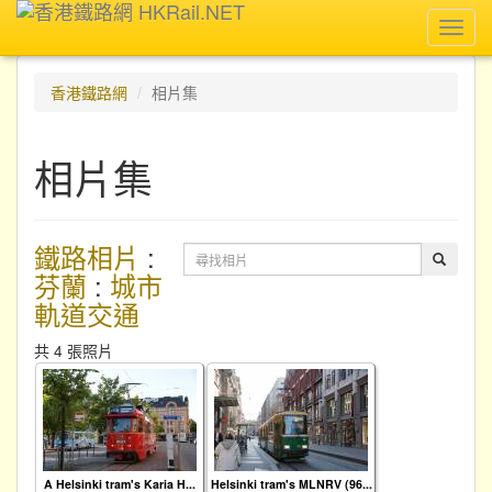
Toggl
navig
香港鐵路網
相片集
相片集
鐵路相片
:
芬蘭
:
城市
軌道交通
共 4 張照片
A Helsinki tram's Karia H...
Helsinki tram's MLNRV (96...