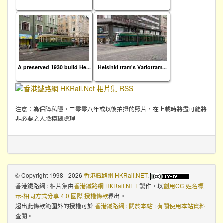
A preserved 1930 build He...
Helsinki tram's Variotram...
注意：為保障私隱，二零零八年或以後拍攝的照片，在上載時將盡可能將
非必要之人臉模糊處理
© Copyright 1998 - 2026
香港鐵路網 HKRail.NET
.
香港鐵路網 : 相片集
由
香港鐵路網 HKRail.NET
製作，以
創用CC 姓名標
示-相同方式分享 4.0 國際 授權條款
釋出。
超出此條款範圍外的授權可於
香港鐵路網 : 關於本站 : 有關使用本站資料
查閱。