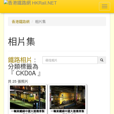
Toggl
navig
香港鐵路網
相片集
相片集
鐵路相片
:
分類標籤為
『 CKD0A 』
共 25 張照片
一輛東鐵綫中國大連機車製
一輛東鐵綫中國大連機車製