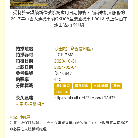
受制於東鐵綫新信號系統啟用日期押後，而尚未投入服務的
2017年中國大連機車製CKD0A型柴油機車 L9013 號正停泊在
沙田站旁的側線
拍攝地點
沙田站
(
查看地圖
)
拍攝器材
ILCE-7M3
拍攝日期
2020-10-31
上載日期
2021-02-04
參考編號
D010847
點擊率
615
分類標籤
柴油機車
鐵路車輛
九鐵/港鐵
香港
CKD0A
永久連結
https://hkrail.net/Photos/10847/
» 更多相關相片
« 返回前頁
注意：為保障私隱，二零零八年或以後拍攝的照片，在上載時將盡可能將
非必要之人臉模糊處理