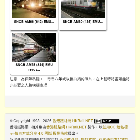
SNCB AM66 (642) EMU...
SNCB AM80 (435) EMU...
SNCB AM75 (844) EMU
ready...
注意：為保障私隱，二零零八年或以後拍攝的照片，在上載時將盡可能將
非必要之人臉模糊處理
© Copyright 1998 - 2026
香港鐵路網 HKRail.NET
.
香港鐵路網 : 相片集
由
香港鐵路網 HKRail.NET
製作，以
創用CC 姓名標
示-相同方式分享 4.0 國際 授權條款
釋出。
超出此條款範圍外的授權可於
香港鐵路網 : 關於本站 : 有關使用本站資料