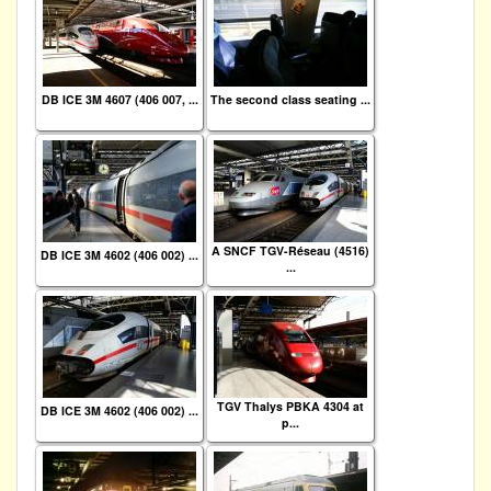
DB ICE 3M 4607 (406 007, ...
The second class seating ...
A SNCF TGV-Réseau (4516)
DB ICE 3M 4602 (406 002) ...
...
TGV Thalys PBKA 4304 at
DB ICE 3M 4602 (406 002) ...
p...