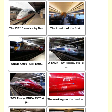
The ICE 18 service by Deu...
The interior of the first...
A SNCF TGV-Réseau (4513)
SNCB AM80 (437) EMU...
...
TGV Thalys PBKA 4307 at
The marking on the head o...
p...