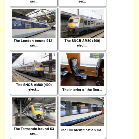
ser...
ser...
The London bound 9121
The SNCB AM80 (400)
ser...
elect...
The SNCB AM80 (400)
elect...
The interior of the first...
The Termonde-bound S3
The UIC identification ma...
ser...