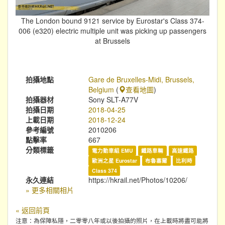
The London bound 9121 service by Eurostar's Class 374-
006 (e320) electric multiple unit was picking up passengers
at Brussels
拍攝地點
Gare de Bruxelles-Midi, Brussels,
Belgium
(
查看地圖
)
拍攝器材
Sony SLT-A77V
拍攝日期
2018-04-25
上載日期
2018-12-24
參考編號
2010206
點擊率
667
分類標籤
電力動車組 EMU
鐵路車輛
高速鐵路
歐洲之星 Eurostar
布魯塞爾
比利時
Class 374
永久連結
https://hkrail.net/Photos/10206/
» 更多相關相片
« 返回前頁
注意：為保障私隱，二零零八年或以後拍攝的照片，在上載時將盡可能將