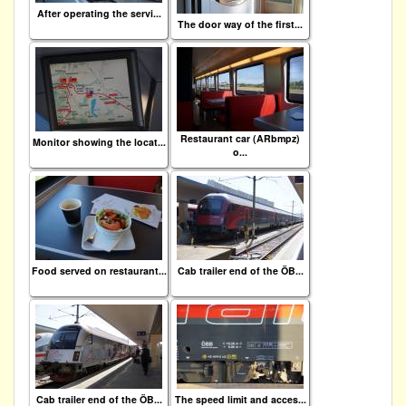
After operating the servi...
The door way of the first...
Restaurant car (ARbmpz)
Monitor showing the locat...
o...
Food served on restaurant...
Cab trailer end of the ÖB...
Cab trailer end of the ÖB...
The speed limit and acces...