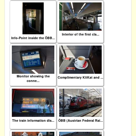
Interior of the first cla...
Info-Point inside the ÖBB...
Monitor showing the
Complimentary KitKat and ...
conne...
The train information dis...
ÖBB (Austrian Federal Rai...