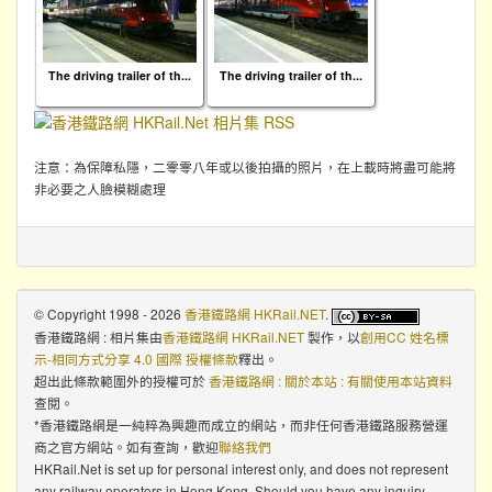
The driving trailer of th...
The driving trailer of th...
注意：為保障私隱，二零零八年或以後拍攝的照片，在上載時將盡可能將
非必要之人臉模糊處理
© Copyright 1998 - 2026
香港鐵路網 HKRail.NET
.
香港鐵路網 : 相片集
由
香港鐵路網 HKRail.NET
製作，以
創用CC 姓名標
示-相同方式分享 4.0 國際 授權條款
釋出。
超出此條款範圍外的授權可於
香港鐵路網 : 關於本站 : 有關使用本站資料
查閱。
*香港鐵路網是一純粹為興趣而成立的網站，而非任何香港鐵路服務營運
商之官方網站。如有查詢，歡迎
聯絡我們
HKRail.Net is set up for personal interest only, and does not represent
any railway operators in Hong Kong. Should you have any inquiry,