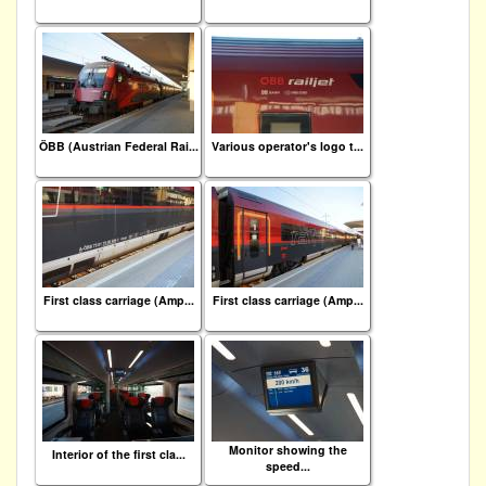
ÖBB (Austrian Federal Rai...
Various operator's logo t...
First class carriage (Amp...
First class carriage (Amp...
Monitor showing the
Interior of the first cla...
speed...