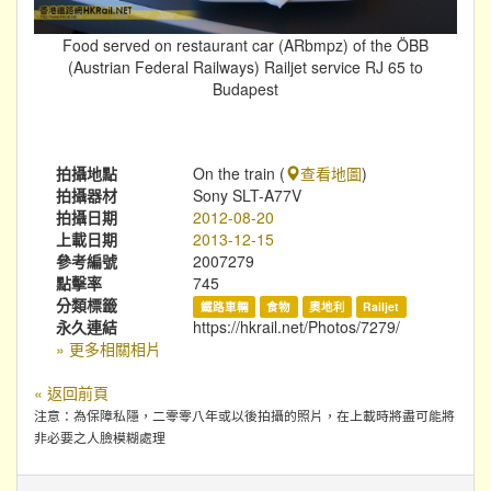
Food served on restaurant car (ARbmpz) of the ÖBB
(Austrian Federal Railways) Railjet service RJ 65 to
Budapest
拍攝地點
On the train (
查看地圖
)
拍攝器材
Sony SLT-A77V
拍攝日期
2012-08-20
上載日期
2013-12-15
參考編號
2007279
點擊率
745
分類標籤
鐵路車輛
食物
奧地利
Railjet
永久連結
https://hkrail.net/Photos/7279/
» 更多相關相片
« 返回前頁
注意：為保障私隱，二零零八年或以後拍攝的照片，在上載時將盡可能將
非必要之人臉模糊處理