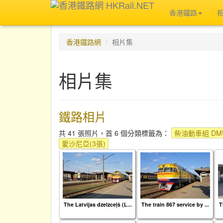
香港鐵路
香港鐵路網
相片集
相片集
鐵路相片
共 41 張照片，首 6 個分類標籤為：
柴油動車組 DMU
愛沙尼亞(3張)
The Latvijas dzelzceļš (L...
The train 867 service by ...
T