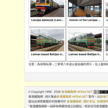
Latvijas dzelzceļš (Latvi...
Interior of the Latvijas ...
L
Lativan based Baltijas tr...
Lativan based Baltijas tr...
L
注意：為保障私隱，二零零八年或以後拍攝的照片，在上載時
© Copyright 1998 - 2026
香港鐵路網 HKRail.NET
.
香港鐵路網 : 相片集
由
香港鐵路網 HKRail.NET
製作，以
創用C
超出此條款範圍外的授權可於
香港鐵路網 : 關於本站 : 有關
*香港鐵路網是一純粹為興趣而成立的網站，而非任何香港鐵