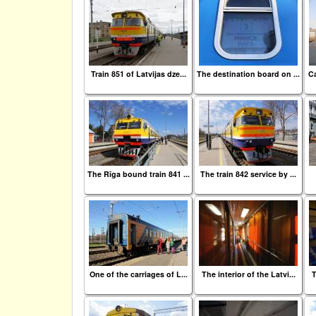
Train 851 of Latvijas dze...
The destination board on ...
Ca
The Rīga bound train 841 ...
The train 842 service by ...
One of the carriages of L...
The interior of the Latvi...
T