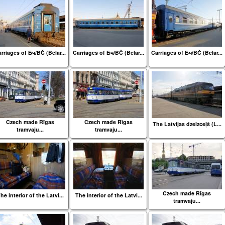
rriages of Бч/BČ (Belar...
Carriages of Бч/BČ (Belar...
Carriages of Бч/BČ (Belar...
Czech made Rīgas
Czech made Rīgas
The Latvijas dzelzceļš (L...
tramvaju...
tramvaju...
Czech made Rīgas
he interior of the Latvi...
The interior of the Latvi...
tramvaju...