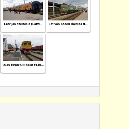
Latvijas dzelzceļš (Latvi...
Lativan based Baltijas tr...
D310 Elron's Stadler FLIR...