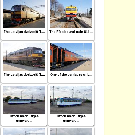
The Latvijas dzelzceļš (L...
The Rīga bound train 841 ...
The Latvijas dzelzceļš (L...
One of the carriages of L...
Czech made Rīgas
Czech made Rīgas
tramvaju...
tramvaju...