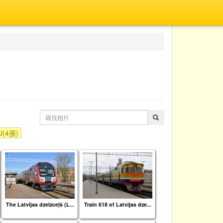
(4張)
The Latvijas dzelzceļš (L...
Train 618 of Latvijas dze...