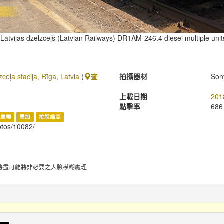
 Latvijas dzelzceļš (Latvian Railways) DR1AM-246.4 diesel multiple uni
ceļa stacija, Rīga, Latvia
(
查
拍攝器材
Son
上載日期
201
點擊率
686
路車輛
里加
拉脫維亞
hotos/10082/
將盡可能將非必要之人臉模糊處理