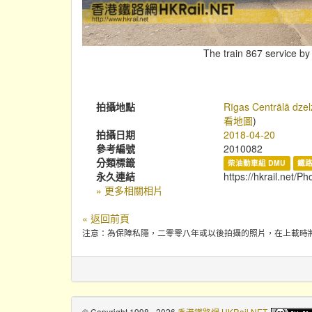
The train 867 service by
拍攝地點
Rīgas Centrālā dzelz
看地圖
)
拍攝日期
2018-04-20
參考編號
2010082
分類標籤
柴油動車組 DMU
鐵
永久連結
https://hkrail.net/P
» 更多相關相片
« 返回前頁
注意：為保障私隱，二零零八年或以後拍攝的照片，在上載時
© Copyright 1998 - 2026
香港鐵路網 HKRail.NET
.