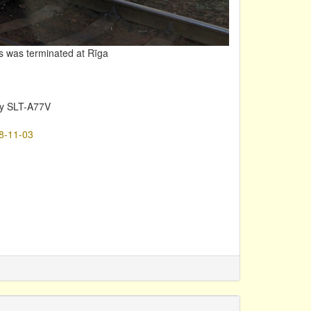
ts was terminated at Rīga
y SLT-A77V
8-11-03