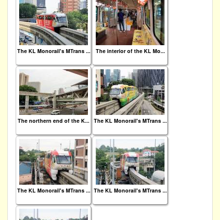
The KL Monorail's MTrans ...
The interior of the KL Mo...
The northern end of the K...
The KL Monorail's MTrans ...
The KL Monorail's MTrans ...
The KL Monorail's MTrans ...