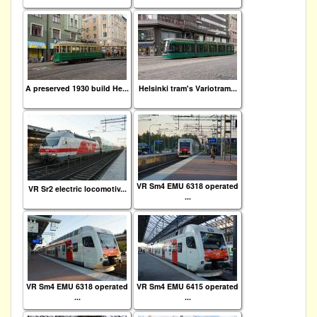
A preserved 1930 build He...
Helsinki tram's Variotram...
VR Sm4 EMU 6318 operated
VR Sr2 electric locomotiv...
...
VR Sm4 EMU 6318 operated
VR Sm4 EMU 6415 operated
...
...