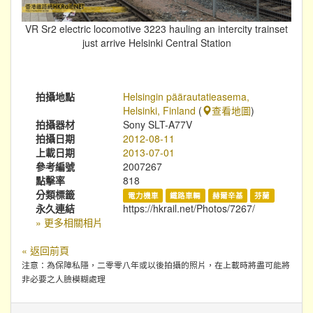
VR Sr2 electric locomotive 3223 hauling an intercity trainset
just arrive Helsinki Central Station
拍攝地點
Helsingin päärautatieasema,
Helsinki, Finland
(
查看地圖
)
拍攝器材
Sony SLT-A77V
拍攝日期
2012-08-11
上載日期
2013-07-01
參考編號
2007267
點擊率
818
分類標籤
電力機車
鐵路車輛
赫爾辛基
芬蘭
永久連結
https://hkrail.net/Photos/7267/
» 更多相關相片
« 返回前頁
注意：為保障私隱，二零零八年或以後拍攝的照片，在上載時將盡可能將
非必要之人臉模糊處理