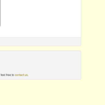
feel free to
contact us
.