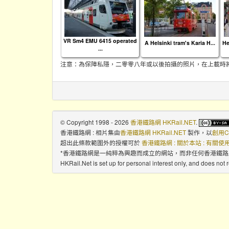
VR Sm4 EMU 6415 operated
A Helsinki tram's Karia H...
He
...
注意：為保障私隱，二零零八年或以後拍攝的照片，在上載時
© Copyright 1998 - 2026
香港鐵路網 HKRail.NET
.
香港鐵路網 : 相片集
由
香港鐵路網 HKRail.NET
製作，以
創用C
超出此條款範圍外的授權可於
香港鐵路網 : 關於本站 : 有關
*香港鐵路網是一純粹為興趣而成立的網站，而非任何香港鐵
HKRail.Net is set up for personal interest only, and does not