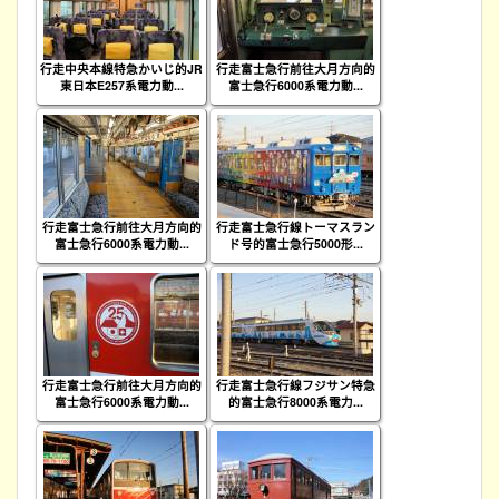
行走中央本線特急かいじ的JR
行走富士急行前往大月方向的
東日本E257系電力動...
富士急行6000系電力動...
行走富士急行前往大月方向的
行走富士急行線トーマスラン
富士急行6000系電力動...
ド号的富士急行5000形...
行走富士急行前往大月方向的
行走富士急行線フジサン特急
富士急行6000系電力動...
的富士急行8000系電力...