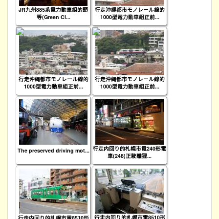
JR九州885系電力動車組的頭
行走沖縄都市モノレール線的
等(Green Cl...
1000型電力動車組正前...
行走沖縄都市モノレール線的
行走沖縄都市モノレール線的
1000型電力動車組正前...
1000型電力動車組正前...
行走内回り的札幌市電240形電
The preserved driving mot...
車(248)正駛離狸...
行走内回り的札幌市電8510形
行走内回り的札幌市電8510形