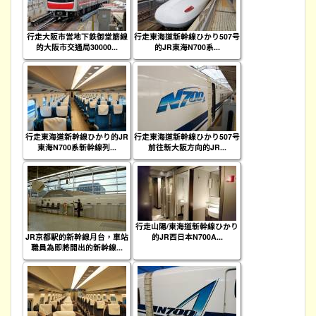
行走大阪市営地下鉄御堂筋線
行走東海道新幹線ひかり507号
的大阪市交通局30000...
的JR東海N700系...
行走東海道新幹線ひかり的JR
行走東海道新幹線ひかり507号
東海N700系新幹線列...
前往新大阪方向的JR...
行走山陽/東海道新幹線ひかり
JR京都駅的新幹線月台，車站
的JR西日本N700A...
職員為即將開出的新幹線...