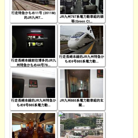
行走特急かもめ11号 (2011M)
JR九州787系電力動車組的頭
的JR九州7...
等(Green Cl...
行走長崎本線的JR九州特急か
行走長崎本線前往博多的JR九
もめ9号885系電力動...
州特急かもめ44号78...
行走長崎本線的JR九州特急か
JR九州885系電力動車組的玄
もめ9号885系電力動...
關...