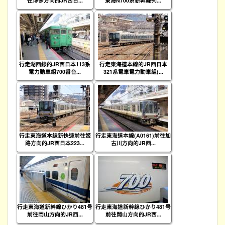
往博多方向的JR西日...
東海N700系新幹線列...
行走湖西線的JR西日本113系
行走東海道本線的JR西日本
電力動車組700番台...
321系電車電力動車組(...
行走東海道本線新快速前往姬
行走東海道本線(A0161)前往加
路方向的JR西日本223...
古川方向的JR西...
行走東海道新幹線ひかり481号
行走東海道新幹線ひかり481号
前往岡山方向的JR西...
前往岡山方向的JR西...