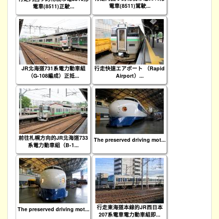
電車(8511)駕駛...
電車(8511)正駛...
JR北海道731系電力動車組
行走快速エアポート （Rapid
（G-108編成）正抵...
Airport）...
前往札幌方向的JR北海道733
The preserved driving mot...
系電力動車組（B-1...
行走東海道本線的JR西日本
The preserved driving mot...
207系電車電力動車組即...