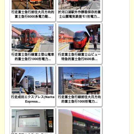
行走富士急行前往大月方向的
於河口湖駅外作靜態保存的富
富士急行6000系電力動...
士山麓電気鉄道モ1形電力...
行走富士急行線富士登山電車
行走富士急行線富士山ビュー
的富士急行1000形電力...
特急的富士急行8500系...
行走成田エクスプレス(Narita
行走富士急行線前往大月方向
Express...
的富士急行1000形電力...