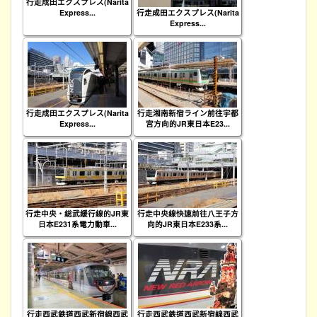
行走成田エクスプレス(Narita
Express...
行走成田エクスプレス(Narita
Express...
行走成田エクスプレス(Narita
行走湘南新宿ライン前往宇都
Express...
宮方向的JR東日本E23...
行走中央・総武緩行線的JR東
行走中央線快速前往八王子方
日本E231系電力動車...
向的JR東日本E233系...
行走西武鉄道西武新宿線西武
行走西武鉄道西武新宿線西武