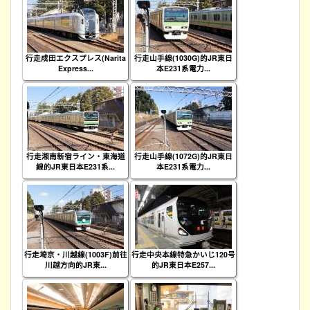
行走成田エクスプレス(Narita
行走山手線(1030G)的JR東日
Express...
本E231系電力...
行走湘南新宿ライン・東海道
行走山手線(1072G)的JR東日
線的JR東日本E231系...
本E231系電力...
行走埼京・川越線(1003F)前往
行走中央本線特急かいじ120号
川越方向的JR東...
的JR東日本E257...