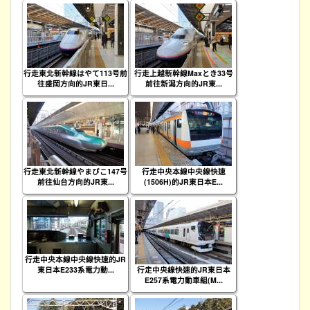
行走東北新幹線はやて113号前
行走上越新幹線Maxとき33号
往盛岡方向的JR東日...
前往新潟方向的JR東...
行走東北新幹線やまびこ147号
行走中央本線中央線快速
前往仙台方向的JR東...
(1506H)的JR東日本E...
行走中央本線中央線快速的JR
東日本E233系電力動...
行走中央線快速的JR東日本
E257系電力動車組(M...