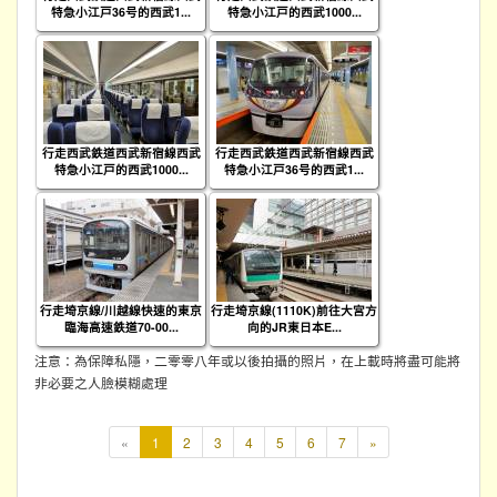
特急小江戸36号的西武1...
特急小江戸的西武1000...
行走西武鉄道西武新宿線西武
行走西武鉄道西武新宿線西武
特急小江戸的西武1000...
特急小江戸36号的西武1...
行走埼京線/川越線快速的東京
行走埼京線(1110K)前往大宮方
臨海高速鉄道70-00...
向的JR東日本E...
注意：為保障私隱，二零零八年或以後拍攝的照片，在上載時將盡可能將
非必要之人臉模糊處理
本
«
1
2
3
4
5
6
7
»
頁