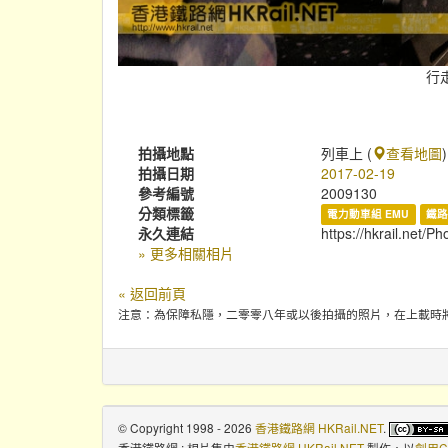
行
拍攝地點
列車上 (
查看地圖
)
拍攝日期
2017-02-19
參考編號
2009130
分類標籤
電力動車組 EMU
鐵路
永久連結
https://hkrail.net/P
» 更多相關相片
« 返回前頁
注意：為保障私隱，二零零八年或以後拍攝的照片，在上載時
© Copyright 1998 - 2026
香港鐵路網 HKRail.NET
.
香港鐵路網 : 相片集
由
香港鐵路網 HKRail.NET
製作，以
創用C