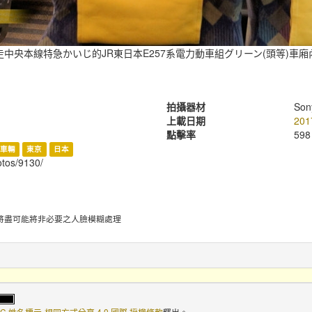
走中央本線特急かいじ的JR東日本E257系電力動車組グリーン(頭等)車廂
拍攝器材
Son
上載日期
201
點擊率
598
車輛
東京
日本
hotos/9130/
將盡可能將非必要之人臉模糊處理
C 姓名標示-相同方式分享 4.0 國際 授權條款
釋出。