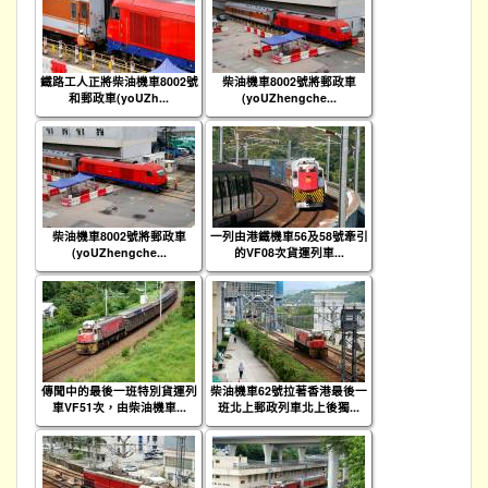
鐵路工人正將柴油機車8002號
柴油機車8002號將郵政車
和郵政車(yoUZh...
(yoUZhengche...
柴油機車8002號將郵政車
一列由港鐵機車56及58號牽引
(yoUZhengche...
的VF08次貨運列車...
傳聞中的最後一班特別貨運列
柴油機車62號拉著香港最後一
車VF51次，由柴油機車...
班北上郵政列車北上後獨...