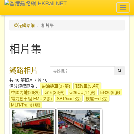
Toggl
navig
香港鐵路網
相片集
相片集
鐵路相片
共 40 張照片，首 10
個分類標籤為：
柴油機車(37張)
郵政車(36張)
中國內地(36張)
G16(23張)
G26CU(14張)
ER20(6張)
電力動車組 EMU(2張)
SP19xx(1張)
軟座車(1張)
MLR-Train(1張)