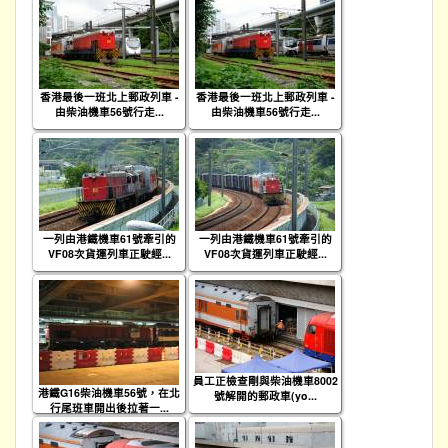
香港最後一班北上郵政列車 -
香港最後一班北上郵政列車 -
由柴油機車56號行走...
由柴油機車56號行走...
一列由港鐵機車61號牽引的
一列由港鐵機車61號牽引的
VF08次貨運列車正駛經...
VF08次貨運列車正駛經...
員工正檢查剛與柴油機車8002
港鐵G16柴油機車56號，在北
號解開的郵政車(yo...
行尾班車開出後拉著一...