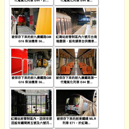
代電氣化列車 E44，於...
代電氣化列車 E44 車...
被保存下來的前九廣鐵路GM
紅磡站前管制區內六號月台南
G16 柴油機車 56...
端盡頭，設有調車台供機車...
被保存下來的前九廣鐵路GM
被保存下來的前九廣鐵路第一
G16 柴油機車 56...
代電氣化列車 E44 普...
紅磡站前管制區內，因保安原
被保存下來的前東鐵綫 MLR
因設有鐵閘將五號及六號月...
列車 E71，於紅磡...