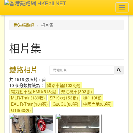
Toggl
navig
香港鐵路網
相片集
相片集
鐵路相片
共 1516 張照片，首
10 個分類標籤為：
鐵路車輛(1038張)
電力動車組 EMU(518張)
柴油機車(303張)
MLR-Train(189張)
SP19xx(153張)
ktt(110張)
EAL R-Train(104張)
G26CU(88張)
中國內地(80張)
G16(80張)