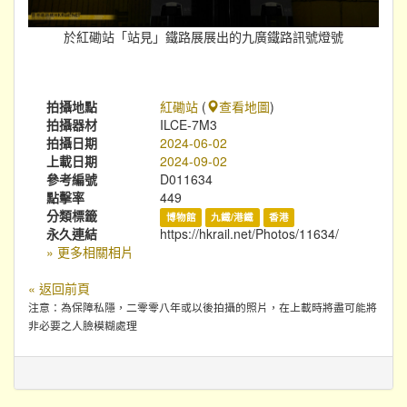
於紅磡站「站見」鐵路展展出的九廣鐵路訊號燈號
拍攝地點
紅磡站
(
查看地圖
)
拍攝器材
ILCE-7M3
拍攝日期
2024-06-02
上載日期
2024-09-02
參考編號
D011634
點擊率
449
分類標籤
博物館
九鐵/港鐵
香港
永久連結
https://hkrail.net/Photos/11634/
» 更多相關相片
« 返回前頁
注意：為保障私隱，二零零八年或以後拍攝的照片，在上載時將盡可能將
非必要之人臉模糊處理