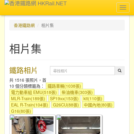
Toggl
navig
香港鐵路網
相片集
相片集
鐵路相片
共 1516 張照片，首
10 個分類標籤為：
鐵路車輛(1038張)
電力動車組 EMU(518張)
柴油機車(303張)
MLR-Train(189張)
SP19xx(153張)
ktt(110張)
EAL R-Train(104張)
G26CU(88張)
中國內地(80張)
G16(80張)