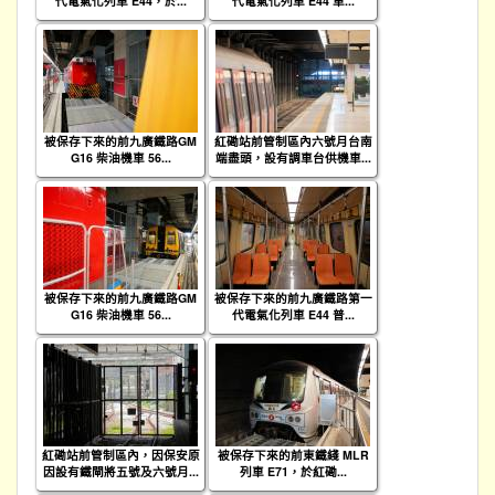
代電氣化列車 E44，於...
代電氣化列車 E44 車...
被保存下來的前九廣鐵路GM
紅磡站前管制區內六號月台南
G16 柴油機車 56...
端盡頭，設有調車台供機車...
被保存下來的前九廣鐵路GM
被保存下來的前九廣鐵路第一
G16 柴油機車 56...
代電氣化列車 E44 普...
紅磡站前管制區內，因保安原
被保存下來的前東鐵綫 MLR
因設有鐵閘將五號及六號月...
列車 E71，於紅磡...