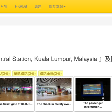
相片集
HKRDB
專題
關於本站
l Station, Kuala Lumpur, Malaysia
(3張)
單軌鐵路(3張)
鐵路車輛(3張)
The passenger
e ticket gate of KLIA E...
The check-in facility ava...
information...