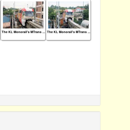
The KL Monorail's MTrans ...
The KL Monorail's MTrans ...