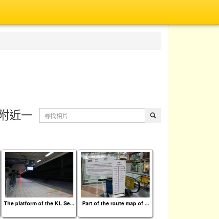
 』及附近一
The platform of the KL Se...
Part of the route map of ...