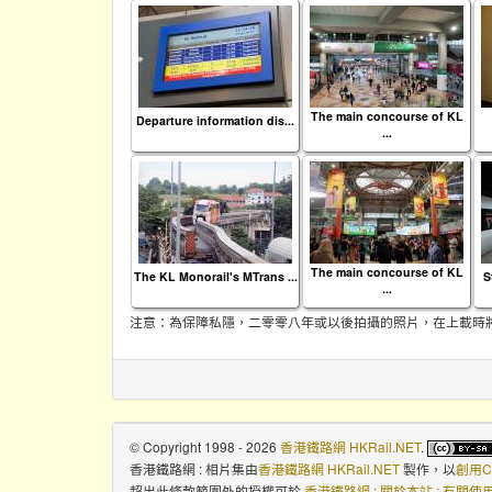
The main concourse of KL
Departure information dis...
...
The main concourse of KL
The KL Monorail's MTrans ...
S
...
注意：為保障私隱，二零零八年或以後拍攝的照片，在上載時
© Copyright 1998 - 2026
香港鐵路網 HKRail.NET
.
香港鐵路網 : 相片集
由
香港鐵路網 HKRail.NET
製作，以
創用C
超出此條款範圍外的授權可於
香港鐵路網 : 關於本站 : 有關