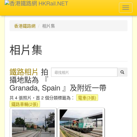
Toggl
navig
香港鐵路網
相片集
相片集
鐵路相片
拍
攝地點為 『
Granada, Spain 』及附近一帶
共 4 張照片，首 2 個分類標籤為：
電車(3張)
鐵路車輛(2張)