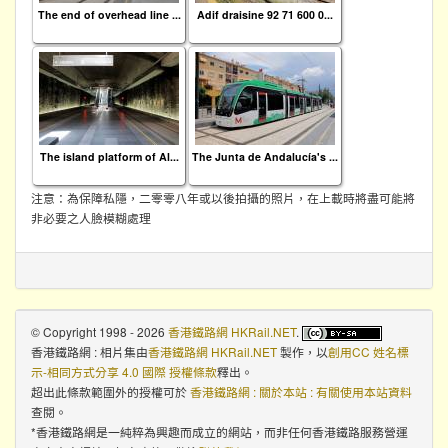
The end of overhead line ...
Adif draisine 92 71 600 0...
The island platform of Al...
The Junta de Andalucía's ...
注意：為保障私隱，二零零八年或以後拍攝的照片，在上載時將盡可能將
非必要之人臉模糊處理
© Copyright 1998 - 2026
香港鐵路網 HKRail.NET
.
香港鐵路網 : 相片集
由
香港鐵路網 HKRail.NET
製作，以
創用CC 姓名標
示-相同方式分享 4.0 國際 授權條款
釋出。
超出此條款範圍外的授權可於
香港鐵路網 : 關於本站 : 有關使用本站資料
查閱。
*香港鐵路網是一純粹為興趣而成立的網站，而非任何香港鐵路服務營運