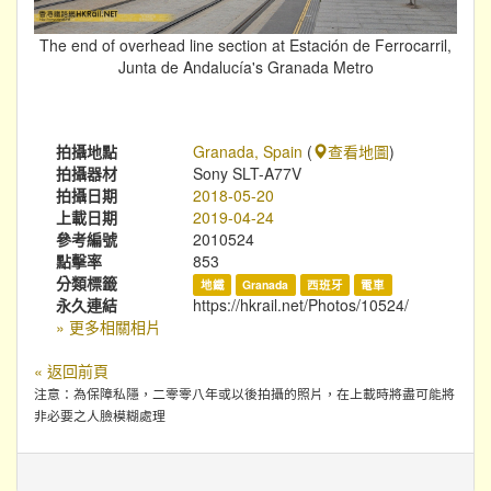
The end of overhead line section at Estación de Ferrocarril,
Junta de Andalucía's Granada Metro
拍攝地點
Granada, Spain
(
查看地圖
)
拍攝器材
Sony SLT-A77V
拍攝日期
2018-05-20
上載日期
2019-04-24
參考編號
2010524
點擊率
853
分類標籤
地鐵
Granada
西班牙
電車
永久連結
https://hkrail.net/Photos/10524/
» 更多相關相片
« 返回前頁
注意：為保障私隱，二零零八年或以後拍攝的照片，在上載時將盡可能將
非必要之人臉模糊處理