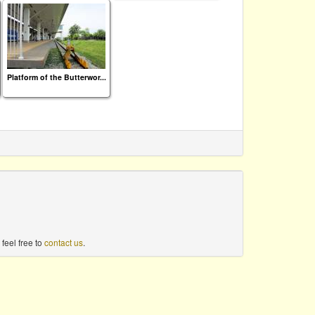
Platform of the Butterwor...
feel free to
contact us
.