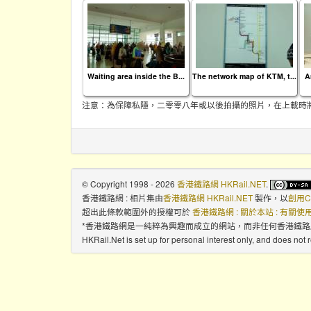
Waiting area inside the B...
The network map of KTM, t...
A
注意：為保障私隱，二零零八年或以後拍攝的照片，在上載時
© Copyright 1998 - 2026
香港鐵路網 HKRail.NET
.
香港鐵路網 : 相片集
由
香港鐵路網 HKRail.NET
製作，以
創用C
超出此條款範圍外的授權可於
香港鐵路網 : 關於本站 : 有關
*香港鐵路網是一純粹為興趣而成立的網站，而非任何香港鐵
HKRail.Net is set up for personal interest only, and does not