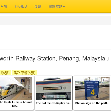
相片集
HKRDB
專題
關於本站
th Railway Station, Penang, Malays
(5張)
鐵路車輛(5張)
he Kuala Lumpur bound
The dot matrix display on...
Station sign on the platf...
EP...