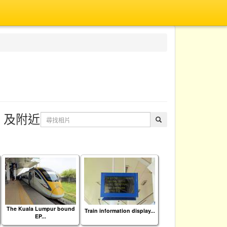
ia 』及附近
The Kuala Lumpur bound
Train information display...
EP...