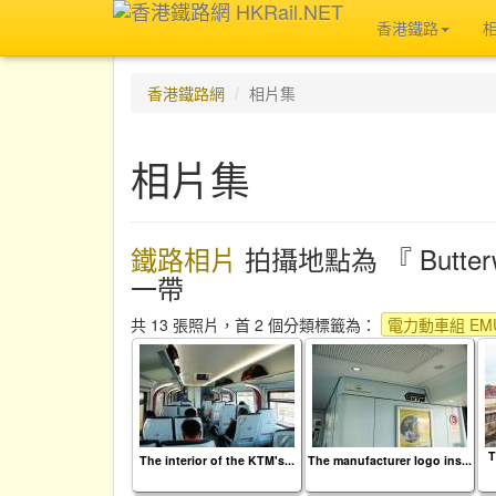
香港鐵路
香港鐵路網
相片集
相片集
鐵路相片
拍攝地點為 『 Butterwor
一帶
共 13 張照片，首 2 個分類標籤為：
電力動車組 EMU
T
The interior of the KTM's...
The manufacturer logo ins...