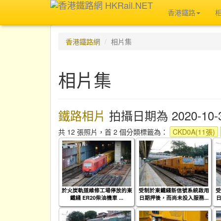
香港鐵路
香港鐵路網
相片集
相片集
鐵路相片
拍攝日期為 2020-10-
共 12 張照片，首 2 個分類標籤為：
CKD0A(11張)
於火炭軌道維修工場停放的東
受制於東鐵綫新信號系統啟用
受
鐵綫 ER20柴油機車 ...
日期押後，而尚未投入服務...
日