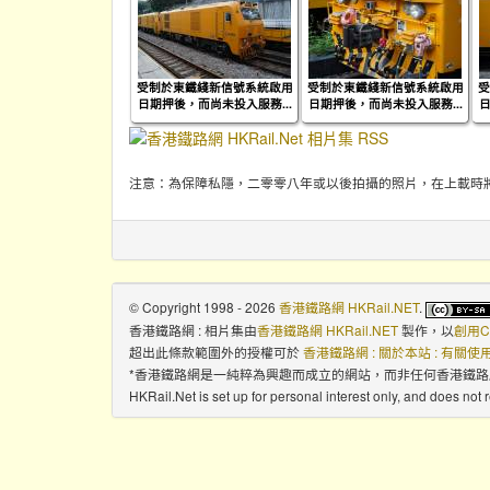
受制於東鐵綫新信號系統啟用
受制於東鐵綫新信號系統啟用
受
日期押後，而尚未投入服務...
日期押後，而尚未投入服務...
日
注意：為保障私隱，二零零八年或以後拍攝的照片，在上載時
© Copyright 1998 - 2026
香港鐵路網 HKRail.NET
.
香港鐵路網 : 相片集
由
香港鐵路網 HKRail.NET
製作，以
創用C
超出此條款範圍外的授權可於
香港鐵路網 : 關於本站 : 有關
*香港鐵路網是一純粹為興趣而成立的網站，而非任何香港鐵
HKRail.Net is set up for personal interest only, and does not