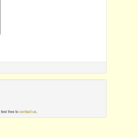
feel free to
contact us
.