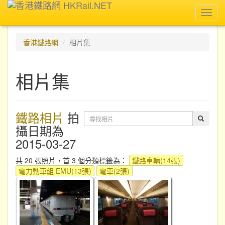
Toggl
navig
香港鐵路網
相片集
相片集
鐵路相片
拍
攝日期為
2015-03-27
共 20 張照片，首 3 個分類標籤為：
鐵路車輛(14張)
電力動車組 EMU(13張)
電車(2張)