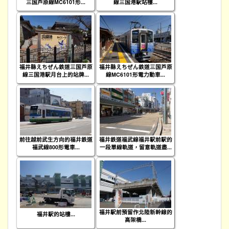
三国芦原線MC6101形...
線三国港駅站樓...
福井縣えちぜん鉄道三国芦原
福井縣えちぜん鉄道三国芦原
線三国港駅月台上的站牌...
線MC6101形電力動車...
前往越前武生方向的福井鉄道
福井鉄道福武線福井駅前駅的
福武線800形電車...
一段單線軌道，留意軌道盡...
福井駅前預留作北陸新幹線的
福井駅的站樓...
高架橋...