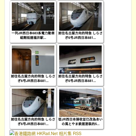
一列JR西日本683系電力動車
前往名古屋方向的特急 しらさ
組剛抵達福井駅...
ぎ6号JR西日本681...
前往名古屋方向的特急 しらさ
前往名古屋方向的特急 しらさ
ぎ6号JR西日本681...
ぎ6号JR西日本681...
前往名古屋方向的特急 しらさ
從JR西日本接收並已改為あい
ぎ6号JR西日本681...
の風とやま鉄道塗裝的5...