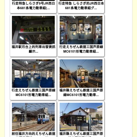
行走特急しらさぎ9号JR西日
行走特急 しらさぎ的JR西日本
本681系電力動車組(...
681系電力動車組グ...
福井駅月台上的列車出發資訊
行走えちぜん鉄道三国芦原線
顯示...
MC6101形電力動車組...
行走えちぜん鉄道三国芦原線
福井縣えちぜん鉄道三国芦原
MC6101形電力動車組...
線MC6101形電力動車...
前往福井方向的えちぜん鉄道
福井縣えちぜん鉄道三国芦原