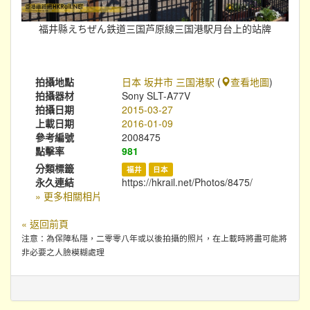
福井縣えちぜん鉄道三国芦原線三国港駅月台上的站牌
拍攝地點
日本 坂井市 三国港駅
(
查看地圖
)
拍攝器材
Sony SLT-A77V
拍攝日期
2015-03-27
上載日期
2016-01-09
參考編號
2008475
點擊率
981
分類標籤
福井
日本
永久連結
https://hkrail.net/Photos/8475/
» 更多相關相片
« 返回前頁
注意：為保障私隱，二零零八年或以後拍攝的照片，在上載時將盡可能將
非必要之人臉模糊處理