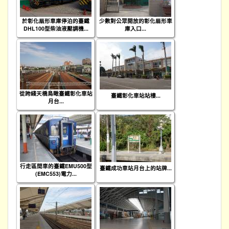
於彰化扇形車庫停泊的臺鐵
少數對公眾開放的彰化扇形車
DHL100型柴油液壓調機...
庫入口...
從跨綫天橋鳥瞰臺鐵彰化車站
臺鐵彰化車站站樓...
月台...
行走區間車的臺鐵EMU500型
臺鐵成功車站月台上的站牌...
(EMC553)電力...