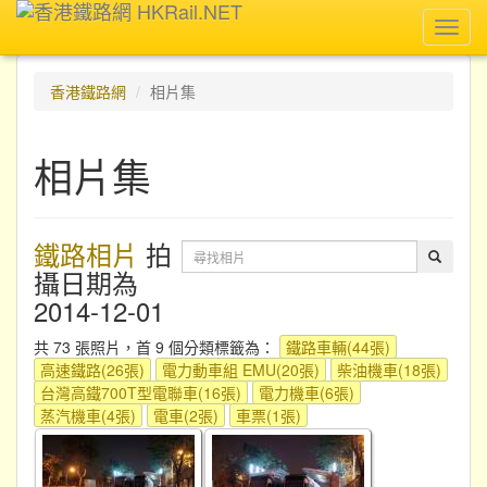
Toggl
navig
香港鐵路網
相片集
相片集
鐵路相片
拍
攝日期為
2014-12-01
共 73 張照片，首 9 個分類標籤為：
鐵路車輛(44張)
高速鐵路(26張)
電力動車組 EMU(20張)
柴油機車(18張)
台灣高鐵700T型電聯車(16張)
電力機車(6張)
蒸汽機車(4張)
電車(2張)
車票(1張)