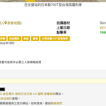
在左營站的日本製700T型台灣高鐵列車
站
(
查看地圖
)
拍攝器材
Son
上載日期
201
點擊率
104
車輛
高速鐵路
高雄
臺灣
台灣高鐵700T型電聯車
hotos/8180/
將盡可能將非必要之人臉模糊處理
C 姓名標示-相同方式分享 4.0 國際 授權條款
釋出。
使用本站資料
查閱。
路服務營運商之官方網站。如有查詢，歡迎
聯絡我們