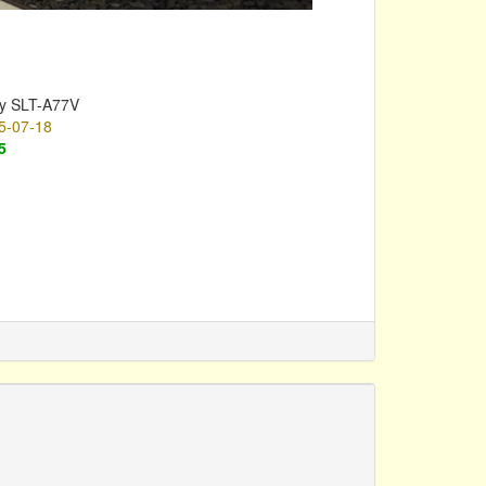
y SLT-A77V
5-07-18
5