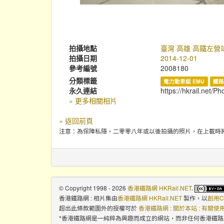
拍攝地點
臺灣 高雄 高鐵左營
拍攝日期
2014-12-01
參考編號
2008180
分類標籤
電力動車組 EMU
鐵路
永久連結
https://hkrail.net/P
» 更多相關相片
« 返回前頁
注意：為保障私隱，二零零八年或以後拍攝的照片，在上載時
© Copyright 1998 - 2026
香港鐵路網 HKRail.NET
.
香港鐵路網 : 相片集
由
香港鐵路網 HKRail.NET
製作，以
創用C
超出此條款範圍外的授權可於
香港鐵路網 : 關於本站 : 有關
*香港鐵路網是一純粹為興趣而成立的網站，而非任何香港鐵