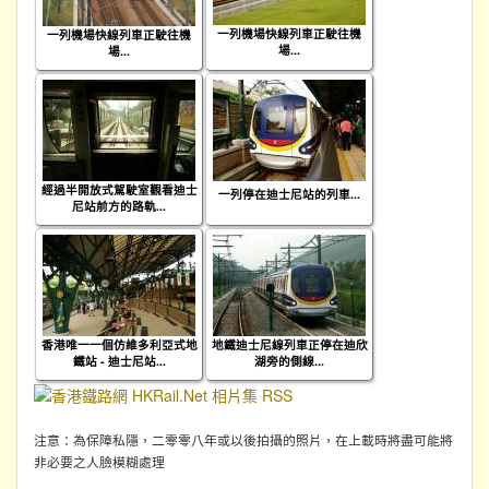
一列機場快線列車正駛往機
一列機場快線列車正駛往機
場...
場...
經過半開放式駕駛室觀看迪士
一列停在迪士尼站的列車...
尼站前方的路軌...
香港唯一一個仿維多利亞式地
地鐵迪士尼線列車正停在迪欣
鐵站 - 迪士尼站...
湖旁的側線...
注意：為保障私隱，二零零八年或以後拍攝的照片，在上載時將盡可能將
非必要之人臉模糊處理