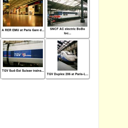
SNCF AC electric BoBo
A RER EMU at Paris Gare d...
loc...
TGV Sud-Est Suisse trains...
TGV Duplex 206 at Paris-L...