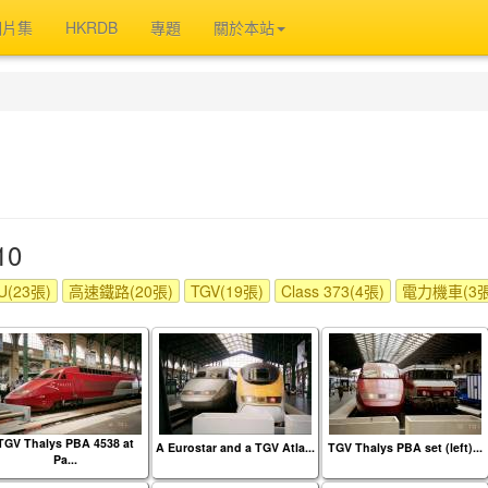
相片集
HKRDB
專題
關於本站
10
(23張)
高速鐵路(20張)
TGV(19張)
Class 373(4張)
電力機車(3張
TGV Thalys PBA 4538 at
A Eurostar and a TGV Atla...
TGV Thalys PBA set (left)...
Pa...