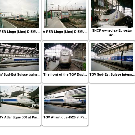
SNCF owned ex-Eurostar
RER Linge (Line) D EMU...
A RER Linge (Line) D EMU...
32...
V Sud-Est Suisse trains...
The front of the TGV Dupl...
TGV Sud-Est Suisse interm...
V Atlantique 508 at Par...
TGV Atlantique 4526 at Pa...