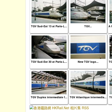
TGV Sud-Est 13 at Paris-L...
TGV...
A 
TGV Sud-Est 30 at Paris-L...
New TGV logo...
TG
TGV Duplex intermediate f...
TGV Atlantique intermedia...
TG