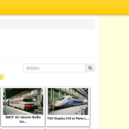
)
SNCF AC electric BoBo
TGV Duplex 216 at Paris-L...
loc...