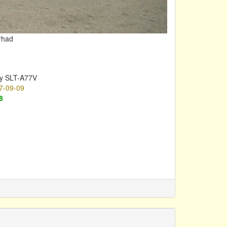
rhad
y SLT-A77V
7-09-09
8