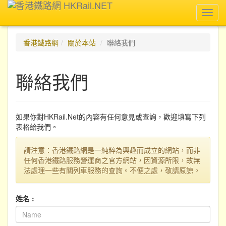
Toggl
navig
香港鐵路網
關於本站
聯絡我們
聯絡我們
如果你對HKRail.Net的內容有任何意見或查詢，歡迎填寫下列
表格給我們。
請注意：香港鐵路網是一純粹為興趣而成立的網站，而非
任何香港鐵路服務營運商之官方網站，因資源所限，故無
法處理一些有關列車服務的查詢。不便之處，敬請原諒。
姓名 :