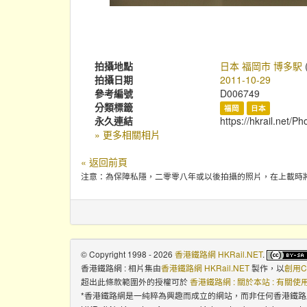
拍攝地點
日本 福岡市 博多駅
拍攝日期
2011-10-29
參考編號
D006749
分類標籤
福岡
日本
永久連結
https://hkrail.net/P
» 更多相關相片
« 返回前頁
注意：為保障私隱，二零零八年或以後拍攝的照片，在上載時
© Copyright 1998 - 2026
香港鐵路網 HKRail.NET
.
香港鐵路網 : 相片集
由
香港鐵路網 HKRail.NET
製作，以
創用C
超出此條款範圍外的授權可於
香港鐵路網 : 關於本站 : 有關
*香港鐵路網是一純粹為興趣而成立的網站，而非任何香港鐵