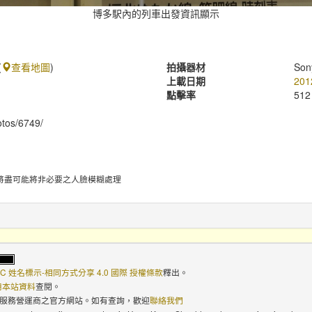
博多駅內的列車出發資訊顯示
(
查看地圖
)
拍攝器材
Son
上載日期
201
點擊率
512
hotos/6749/
將盡可能將非必要之人臉模糊處理
C 姓名標示-相同方式分享 4.0 國際 授權條款
釋出。
使用本站資料
查閱。
路服務營運商之官方網站。如有查詢，歡迎
聯絡我們