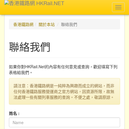
Toggl
navig
香港鐵路網
關於本站
聯絡我們
聯絡我們
如果你對HKRail.Net的內容有任何意見或查詢，歡迎填寫下列
表格給我們。
請注意：香港鐵路網是一純粹為興趣而成立的網站，而非
任何香港鐵路服務營運商之官方網站，因資源所限，故無
法處理一些有關列車服務的查詢。不便之處，敬請原諒。
姓名 :