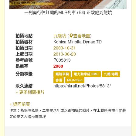
一列南行往紅磡的MLR列車 (E8) 正駛經九龍坑
拍攝地點
九龍坑
(
查看地圖
)
拍攝器材
Konica Minolta Dynax 7D
拍攝日期
2009-10-31
上載日期
2010-06-20
參考編號
P005813
點擊率
2960
分類標籤
鐵路車輛
電力動車組 EMU
九鐵/港鐵
香港
MLR-Train
永久連結
https://hkrail.net/Photos/5813/
» 更多相關相片
« 返回前頁
注意：為保障私隱，二零零八年或以後拍攝的照片，在上載時將盡可能將
非必要之人臉模糊處理