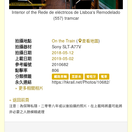
Interior of the Rede de eléctricos de Lisboa's Remodelado
(557) tramcar
拍攝地點
On the Train
(
查看地圖
)
拍攝器材
Sony SLT-A77V
拍攝日期
2018-05-12
上載日期
2019-05-02
參考編號
2010682
點擊率
806
分類標籤
鐵路車輛
里斯本
葡萄牙
電車
永久連結
https://hkrail.net/Photos/10682/
» 更多相關相片
« 返回前頁
注意：為保障私隱，二零零八年或以後拍攝的照片，在上載時將盡可能將
非必要之人臉模糊處理