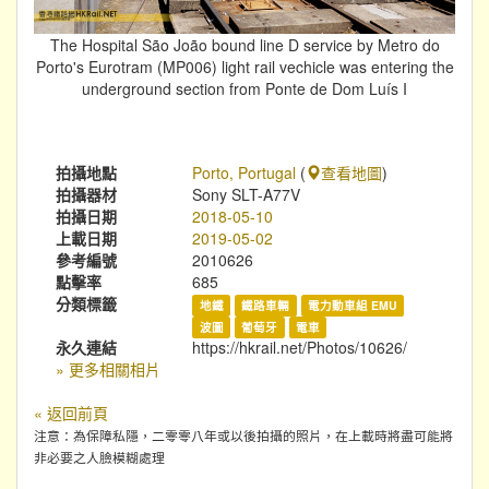
The Hospital São João bound line D service by Metro do
Porto's Eurotram (MP006) light rail vechicle was entering the
underground section from Ponte de Dom Luís I
拍攝地點
Porto, Portugal
(
查看地圖
)
拍攝器材
Sony SLT-A77V
拍攝日期
2018-05-10
上載日期
2019-05-02
參考編號
2010626
點擊率
685
分類標籤
地鐵
鐵路車輛
電力動車組 EMU
波圖
葡萄牙
電車
永久連結
https://hkrail.net/Photos/10626/
» 更多相關相片
« 返回前頁
注意：為保障私隱，二零零八年或以後拍攝的照片，在上載時將盡可能將
非必要之人臉模糊處理